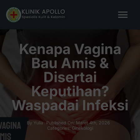
Skip
to
Tog
content
Nav
BERANDA
Kenapa Vagina
Bau Amis &
TENTANG KAMI
Disertai
LAYANAN KAMI
Keputihan?
Waspadai Infeksi
ARTIKEL
Tanya Apollo
By
Yulia
Published On: Maret 4th, 2026
Categories:
Ginekologi