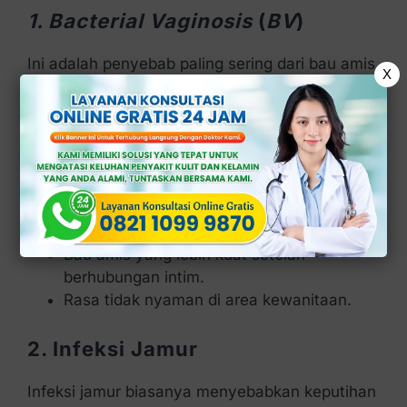
1. Bacterial Vaginosis
(
BV
)
Ini adalah penyebab paling sering dari bau amis
X
pada vagina.
BV
terjadi karena ketidakseimbangan bakteri
baik dan bakteri jahat di dalam vagina.
Gejalanya meliputi:
Keputihan berwarna putih keabu-abuan.
Bau amis yang lebih kuat setelah
berhubungan intim.
Rasa tidak nyaman di area kewanitaan.
2. Infeksi Jamur
Infeksi jamur biasanya menyebabkan keputihan