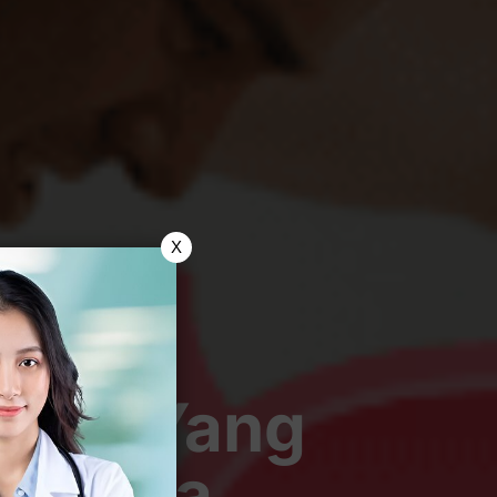
X
ostat Yang
m Pria