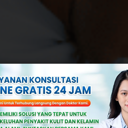
Ciri Penyakit Pr
Diwaspadai Kau