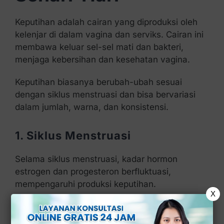
Keputihan adalah cairan yang diproduksi oleh
kelenjar di dalam vagina dan serviks. Cairan ini
membawa keluar sel-sel mati dan bakteri,
menjaga kebersihan dan kesehatan vagina.
Keputihan biasanya berubah-ubah sesuai
dengan siklus menstruasi dan bisa bervariasi
dalam jumlah, warna, dan konsistensi.
1. Siklus Menstruasi
Selama siklus menstruasi, kadar hormon
estrogen dan progesteron berfluktuasi,
mempengaruhi produksi keputihan.
X
Pada fase ovulasi, biasanya keputihan menjadi
lebih banyak, jernih, dan elastis.