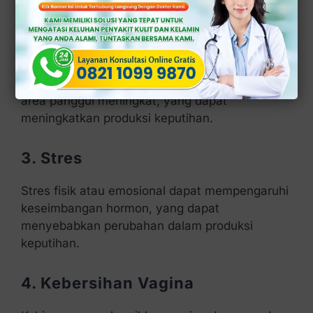
2. Kehamilan
Pada awal kehamilan, tubuh menghasilkan lebih
banyak hormon estrogen dan aliran darah ke
area panggul meningkat, yang dapat
meningkatkan produksi keputihan.
3. Stres
Stres fisik atau emosional dapat mempengaruhi
keseimbangan hormon, yang dapat
menyebabkan perubahan dalam produksi
keputihan.
4. Kebersihan Vagina