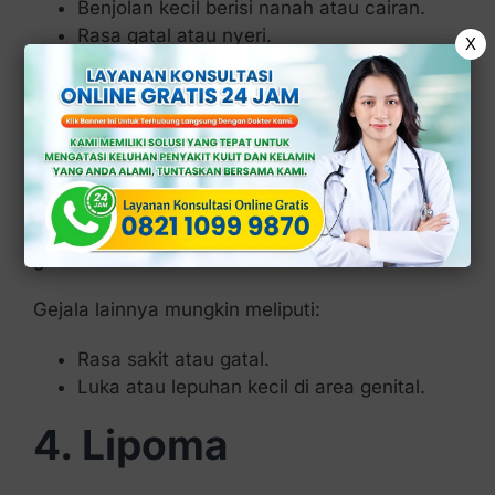
Benjolan kecil berisi nanah atau cairan.
Rasa gatal atau nyeri.
X
3. Infeksi Menular
Seksual (IMS)
Beberapa IMS, seperti herpes genital atau kutil
kelamin, dapat menyebabkan benjolan di area
genital.
Gejala lainnya mungkin meliputi:
Rasa sakit atau gatal.
Luka atau lepuhan kecil di area genital.
4. Lipoma