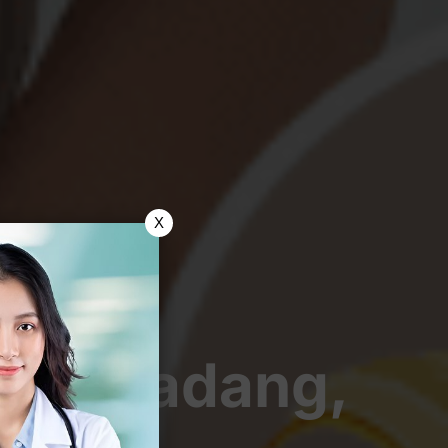
X
lami Radang,
ahnya