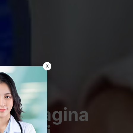
X
ebab Vagina
Di Sini